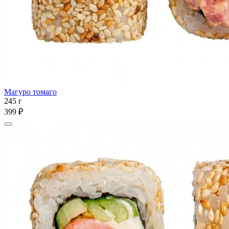
Магуро томаго
245 г
399 ₽