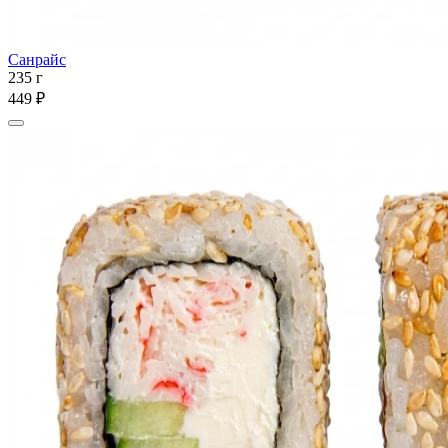
Санрайс
235 г
449 ₽