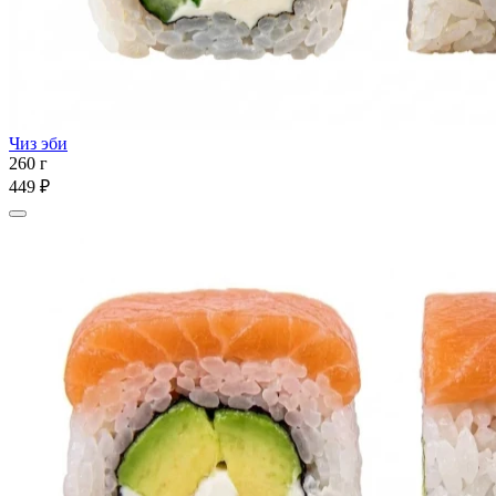
Чиз эби
260 г
449 ₽