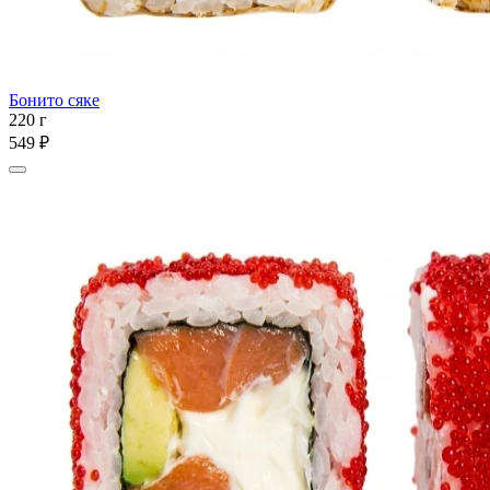
Бонито сяке
220 г
549 ₽