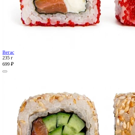
Вегас
235 г
699 ₽