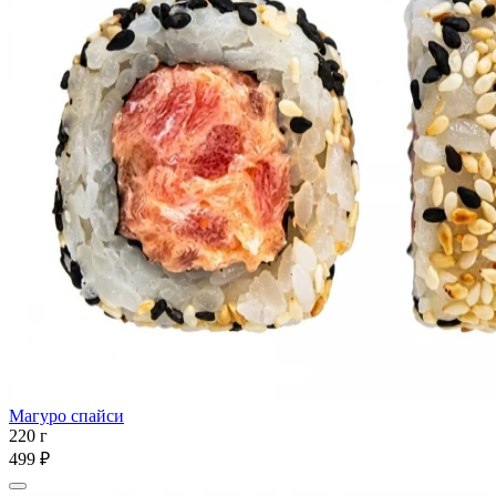
Магуро спайси
220 г
499 ₽