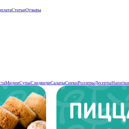
оплата
Статьи
Отзывы
ста
Мидии
Супы
Сэндвичи
Салаты
Снеки
Роллеры
Десерты
Напитки