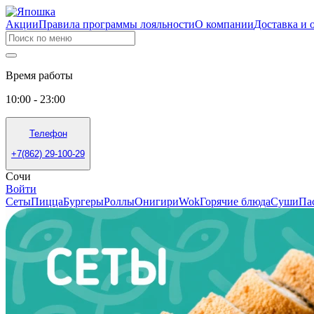
Акции
Правила программы лояльности
О компании
Доставка и 
Время работы
10:00 - 23:00
Телефон
+7(862) 29-100-29
Сочи
Войти
Сеты
Пицца
Бургеры
Роллы
Онигири
Wok
Горячие блюда
Суши
Па