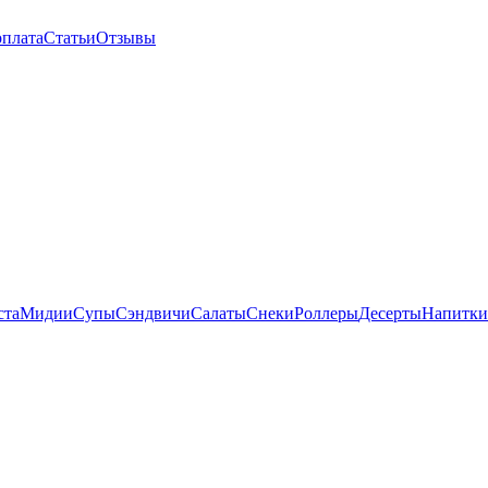
оплата
Статьи
Отзывы
ста
Мидии
Супы
Сэндвичи
Салаты
Снеки
Роллеры
Десерты
Напитки