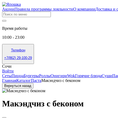
Акции
Правила программы лояльности
О компании
Доставка и 
Время работы
10:00 - 23:00
Телефон
+7(862) 29-100-29
Сочи
Войти
Сеты
Пицца
Бургеры
Роллы
Онигири
Wok
Горячие блюда
Суши
Па
Главная
Каталог
Паста
Макэндчиз с беконом
Вернуться назад
Макэндчиз с беконом