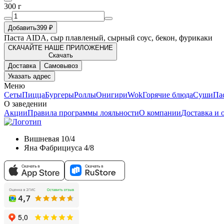
300 г
Добавить
399 ₽
Паста AIDA, сыр плавленый, сырный соус, бекон, фурикаки
СКАЧАЙТЕ НАШЕ ПРИЛОЖЕНИЕ
Скачать
Доставка
Самовывоз
Указать адрес
Меню
Сеты
Пицца
Бургеры
Роллы
Онигири
Wok
Горячие блюда
Суши
Па
О заведении
Акции
Правила программы лояльности
О компании
Доставка и 
Вишневая 10/4
Яна Фабрициуса 4/8