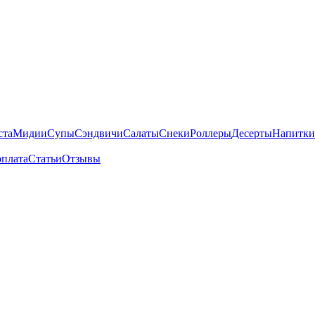
ста
Мидии
Супы
Сэндвичи
Салаты
Снеки
Роллеры
Десерты
Напитки
оплата
Статьи
Отзывы